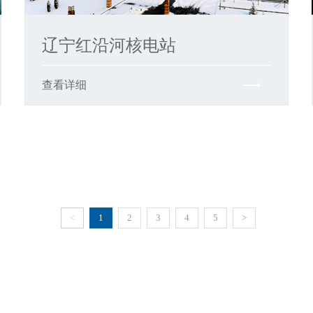
辽宁红沿河核电站
查看详细
<
1
2
3
4
5
>